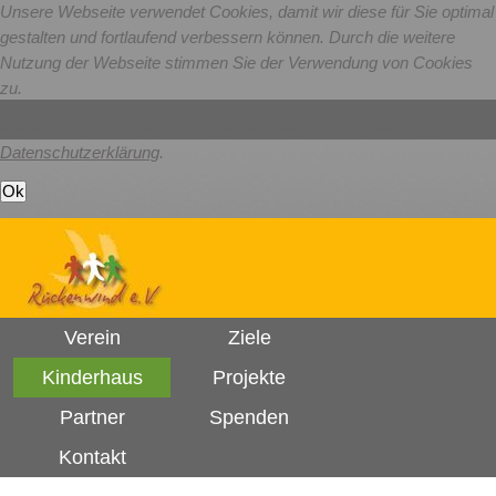
Unsere Webseite verwendet Cookies, damit wir diese für Sie optimal
gestalten und fortlaufend verbessern können. Durch die weitere
Nutzung der Webseite stimmen Sie der Verwendung von Cookies
zu.
Weitere Informationen zu Cookies erhalten Sie in unserer
Datenschutzerklärung
.
Verein
Ziele
Kinderhaus
Projekte
Partner
Spenden
Kontakt