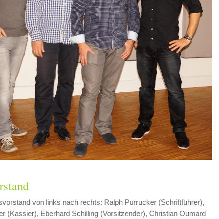
rstand
vorstand von links nach rechts: Ralph Purrucker (Schriftführer),
r (Kassier), Eberhard Schilling (Vorsitzender), Christian Oumard