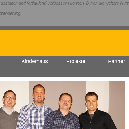
l gestalten und fortlaufend verbessern können. Durch die weitere N
zerklärung
.
Kinderhaus
Projekte
Partner