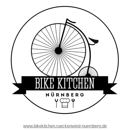
www.bikekitchen.rueckenwind-nuernberg.de