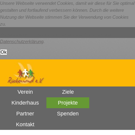
Unsere Webseite verwendet Cookies, damit wir diese für Sie optimal
gestalten und fortlaufend verbessern können. Durch die weitere
Nutzung der Webseite stimmen Sie der Verwendung von Cookies
zu.
Weitere Informationen zu Cookies erhalten Sie in unserer
Datenschutzerklärung
.
Verein
Ziele
Kinderhaus
Projekte
Partner
Spenden
Kontakt